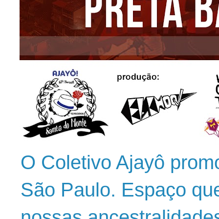
O Coletivo Ajayô prom
São Paulo. Espaço que
nossas ancestralidade