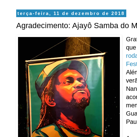
terça-feira, 11 de dezembro de 2018
Agradecimento: Ajayô Samba do M
Gra
que
rod
Fes
Alé
ver
Nan
aco
mem
Gua
Pau