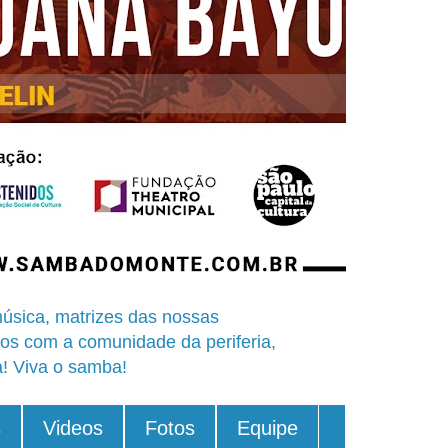
úsica, matrizes das nossas
os com a comunidade da periferia,
a! Viva o samba!
s
Videos
Fotos
Equipe