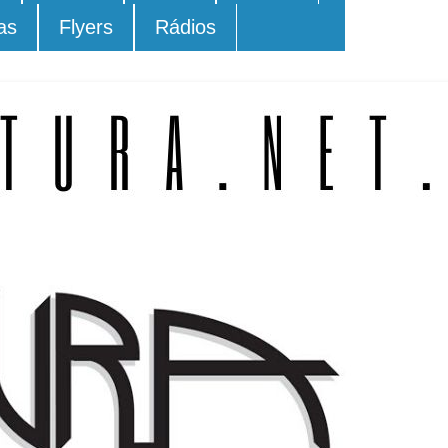
as
Flyers
Rádios