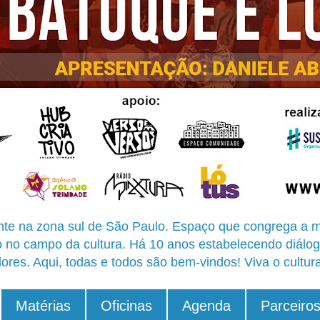
te na zona sul de São Paulo. Espaço que congrega a m
o no campo da cultura. Há 10 anos estabelecendo diálog
ores. Aqui, todas e todos são bem-vindos! Viva o cultur
Matérias
Oficinas
Agenda
Parceiro