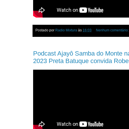
Postado por
Radio Mixtura
às
16:03
Nenhum comentário
Podcast Ajayô Samba do Monte n
2023 Preta Batuque convida Rober