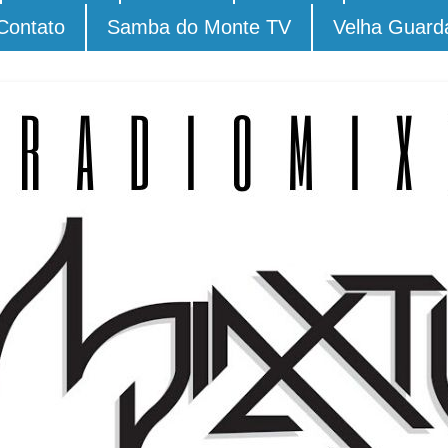
Contato
Samba do Monte TV
Velha Guard