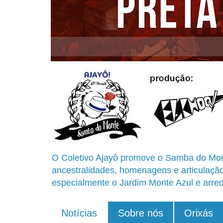
O Coletivo Ajayô promove o Samba do Mon
ancestralidades, homenagens e articulaçã
especialmente o Jardim Monte Azul e arred
Notícias
Sobre nós
Orixás