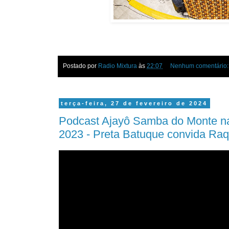
Postado por
Radio Mixtura
às
22:07
Nenhum comentário
terça-feira, 27 de fevereiro de 2024
Podcast Ajayô Samba do Monte n
2023 - Preta Batuque convida Raq