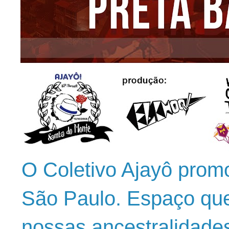
O Coletivo Ajayô prom
São Paulo. Espaço que
nossas ancestralidade