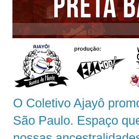
O Coletivo Ajayô prom
São Paulo. Espaço que
nossas ancestralidade