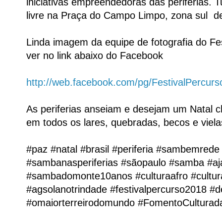
iniciativas empreendedoras das periferias. T
livre na Praça do Campo Limpo, zona sul d
Linda imagem da equipe de fotografia do Fe
ver no link abaixo do Facebook
http://web.facebook.com/pg/FestivalPercur
As periferias anseiam e desejam um Natal c
em todos os lares, quebradas, becos e viel
#paz #natal #brasil #periferia #sambemre
#sambanasperiferias #sãopaulo #samba #
#sambadomonte10anos #culturaafro #cultur
#agsolanotrindade #festivalpercurso2018 #d
#omaiorterreirodomundo #FomentoCulturada