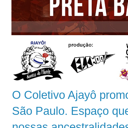
O Coletivo Ajayô prom
São Paulo. Espaço que
nossas ancestralidade