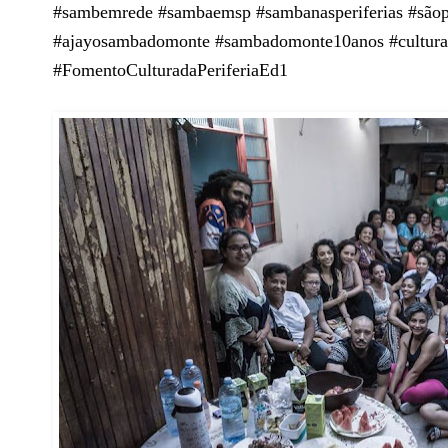
#sambemrede #sambaemsp #sambanasperiferias #são
#ajayosambadomonte #sambadomonte10anos #culturaa
#FomentoCulturadaPeriferiaEd1