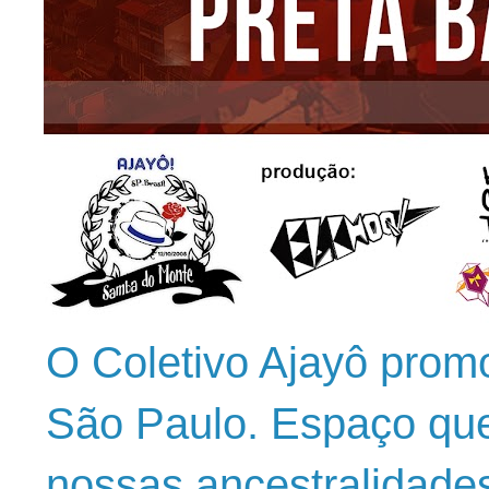
O Coletivo Ajayô prom
São Paulo. Espaço que
nossas ancestralidade