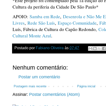
*Este projeto foi contemplado pela 1a edição do
Cultura da periferia da Cidade De São Paulo*
APOIO:
Samba em Rede
,
Desenrola e Não Me E
Livres
,
Rede São Luís
,
Espaço Comunidade
,
Fáb
Luís, Fábrica de Cultura do Capão Redondo,
Col
Cultural Monte Azul
.
Postado por
Fabiano Oliveira
às
07:47
Nenhum comentário:
Postar um comentário
Postagem mais recente
Página inicial
Assinar:
Postar comentários (Atom)