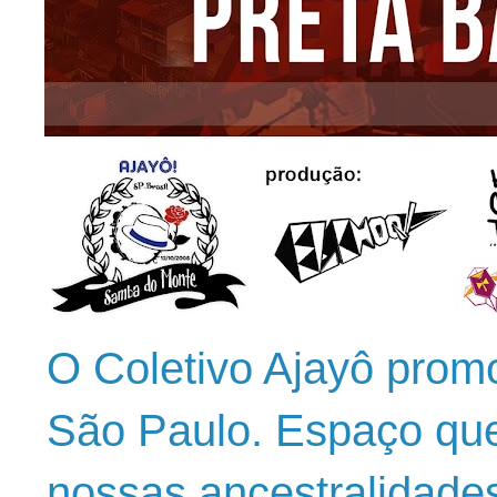
O Coletivo Ajayô prom
São Paulo. Espaço que
nossas ancestralidade