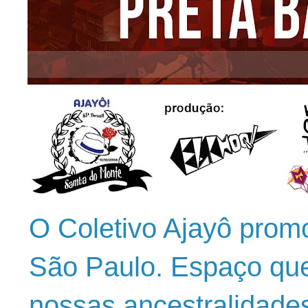
O Coletivo Ajayô prom
São Paulo. Espaço que
nossas ancestralidade