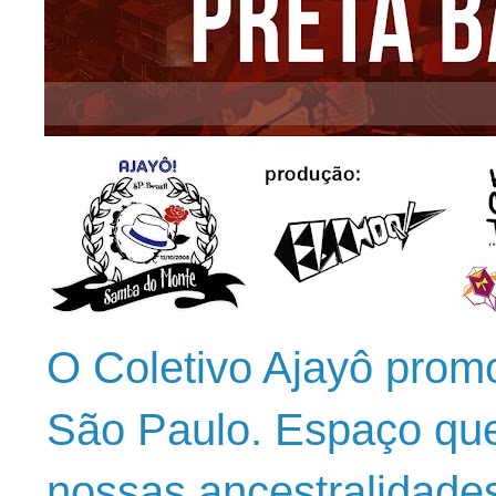
O Coletivo Ajayô prom
São Paulo. Espaço que
nossas ancestralidade