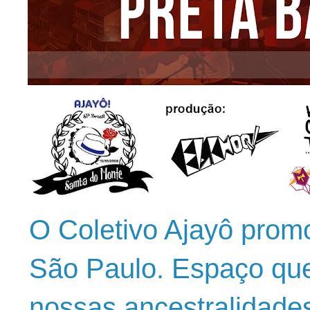
O Coletivo Ajayô prom
São Paulo. Espaço que
nossas ancestralidade