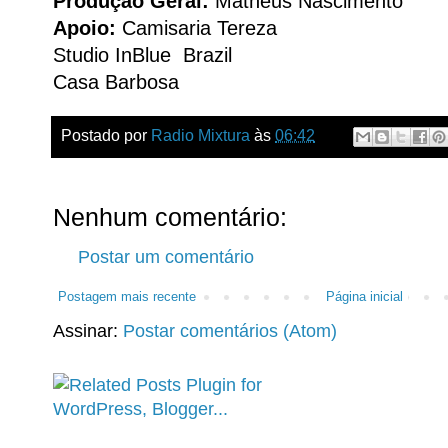
Produção Geral:
Matheus Nascimento
Apoio:
Camisaria Tereza
Studio InBlue Brazil
Casa Barbosa
Postado por
Radio Mixtura
às
06:42
Nenhum comentário:
Postar um comentário
Postagem mais recente
Página inicial
Assinar:
Postar comentários (Atom)