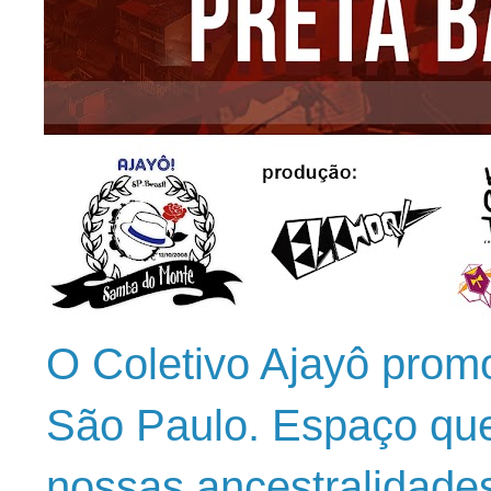
O Coletivo Ajayô prom
São Paulo. Espaço que
nossas ancestralidade