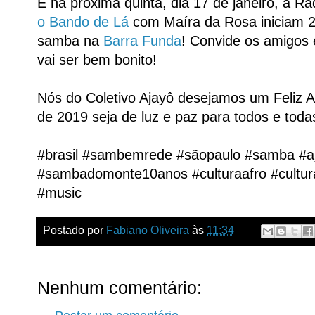
E na próxima quinta, dia 17 de janeiro, a R
o Bando de Lá
com Maíra da Rosa iniciam 
samba na
Barra Funda
! Convide os amigos 
vai ser bem bonito!
Nós do Coletivo Ajayô desejamos um Feliz 
de 2019 seja de luz e paz para todos e toda
#brasil #sambemrede #sãopaulo #samba #
#sambadomonte10anos #culturaafro #cultura
#music
Postado por
Fabiano Oliveira
às
11:34
Nenhum comentário: