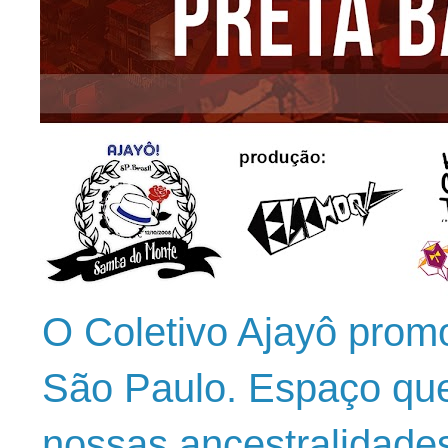
O Coletivo Ajayô prom
São Paulo. Espaço que
nossas ancestralidade