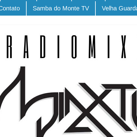
Contato
Samba do Monte TV
Velha Guard