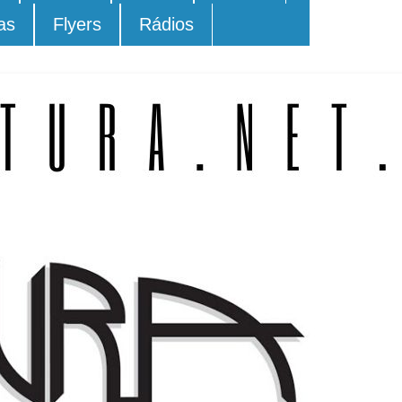
as
Flyers
Rádios