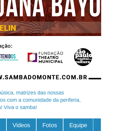
úsica, matrizes das nossas
os com a comunidade da periferia,
a! Viva o samba!
s
Videos
Fotos
Equipe