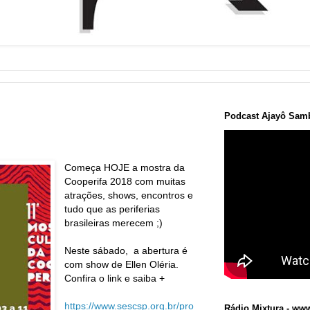
Podcast Ajayô Samb
Começa HOJE a mostra da
Cooperifa 2018 com muitas
atrações, shows, encontros e
tudo que as periferias
brasileiras merecem ;)
Neste sábado, a abertura é
com show de Ellen Oléria.
Confira o link e saiba +
https://www.sescsp.org.br/pro
Rádio Mixtura - www