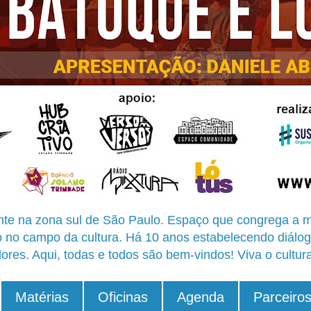
te na zona sul de São Paulo. Espaço que congrega a m
o no campo da cultura. Há 10 anos estabelecendo diálog
ores. Aqui, todas e todos são bem-vindos! Viva o cultur
Matérias
Oficinas
Agenda
Parceiro