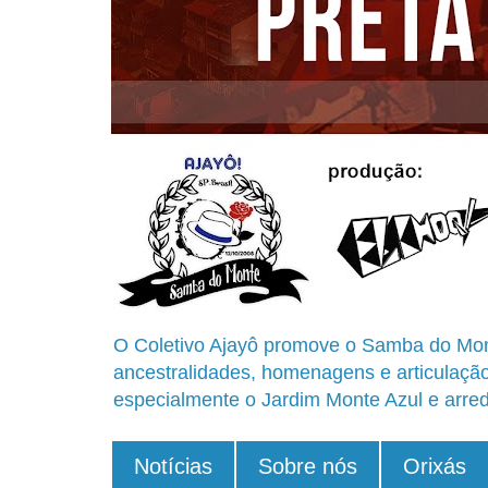
O Coletivo Ajayô promove o Samba do Mon
ancestralidades, homenagens e articulaçã
especialmente o Jardim Monte Azul e arred
Notícias
Sobre nós
Orixás