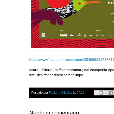
https://www.facebook.com/events/354969231737718
#sarau #literatura #literaturamarginal #cooperifa 
#musica #sesc #sesccampolimpo
Postado por
Fabiano Oliveira
às
07:29
Nenhum comentário: