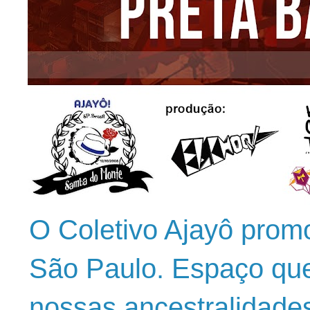
O Coletivo Ajayô prom
São Paulo. Espaço que
nossas ancestralidade