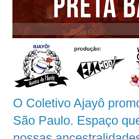
O Coletivo Ajayô prom
São Paulo. Espaço que
nossas ancestralidade