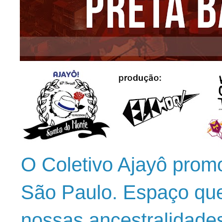
O Coletivo Ajayô prom
São Paulo. Espaço que
nossas ancestralidade