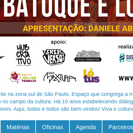
te na zona sul de São Paulo. Espaço que congrega a m
o no campo da cultura. Há 10 anos estabelecendo diálog
ores. Aqui, todas e todos são bem-vindos! Viva o cultur
Matérias
Oficinas
Agenda
Parceiro