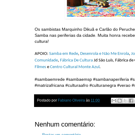
Os sambistas Marquinho Dikuã e Carlão do Peruche 
Samba nas periferias da cidade. Muita honra receb
cultura!
APOIO:
Samba em Rede
,
Desenrola e Não Me Enrola
,
Jo
Comunidade
,
Fábrica De Cultura
Jd São Luís, Fábrica d
Filmes
e
Centro Cultural Monte Azul
.
#sambaemrede #sambaemsp #sambanaperiferia #s
#matrizafricana #culturaafro #culturanegra #vera
Postado por
Fabiano Oliveira
às
11:00
Nenhum comentário:
Postar um comentário