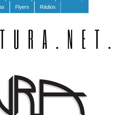
as
Flyers
Rádios