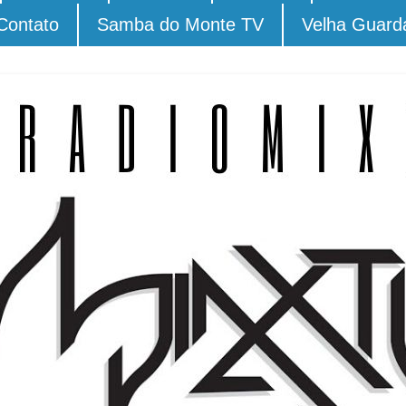
Contato
Samba do Monte TV
Velha Guard