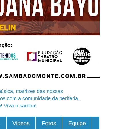
úsica, matrizes das nossas
os com a comunidade da periferia,
a! Viva o samba!
s
Videos
Fotos
Equipe