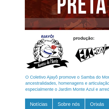
O Coletivo Ajayô promove o Samba do Mon
ancestralidades, homenagens e articulaçã
especialmente o Jardim Monte Azul e arred
Notícias
Sobre nós
Orixás