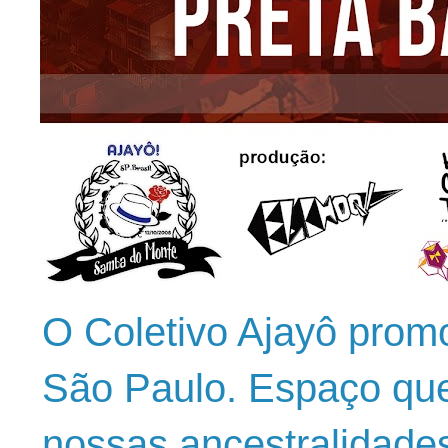
O Coletivo Ajayô prom
São Paulo. Espaço que
nossas ancestralidade