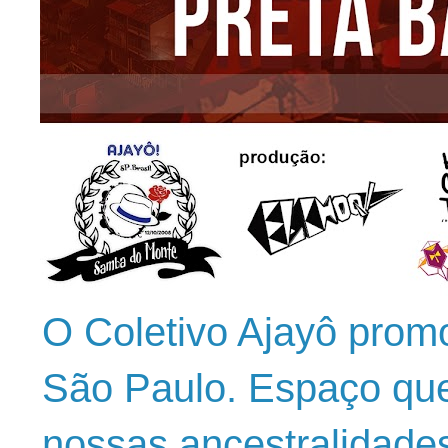
O Coletivo Ajayô prom
São Paulo. Espaço que
nossas ancestralidade