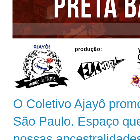
O Coletivo Ajayô prom
São Paulo. Espaço que
nossas ancestralidade