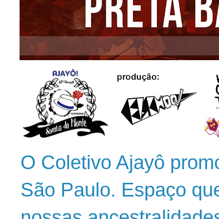
O Coletivo Ajayô prom
São Paulo. Espaço que
nossas ancestralidade