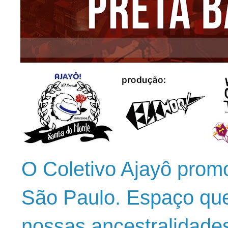
O Coletivo Ajayô prom
São Paulo. Espaço que
nossas ancestralidade