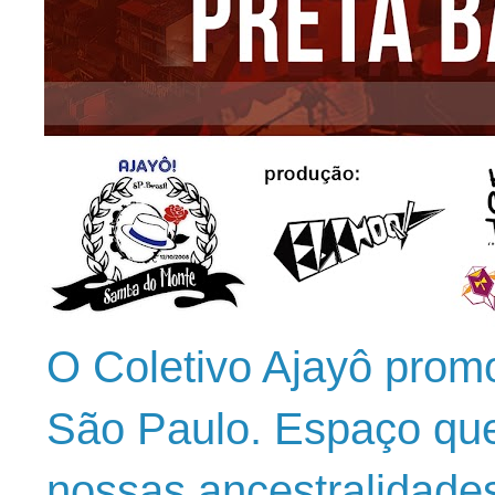
O Coletivo Ajayô prom
São Paulo. Espaço que
nossas ancestralidade