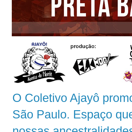
O Coletivo Ajayô prom
São Paulo. Espaço que
nossas ancestralidade