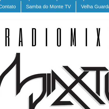
Contato
Samba do Monte TV
Velha Guard