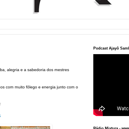
Podcast Ajayô Samb
, alegria e a sabedoria dos mestres
mos com muito fôlego e energia junto com o
!
5
Rádio Mixtura - www