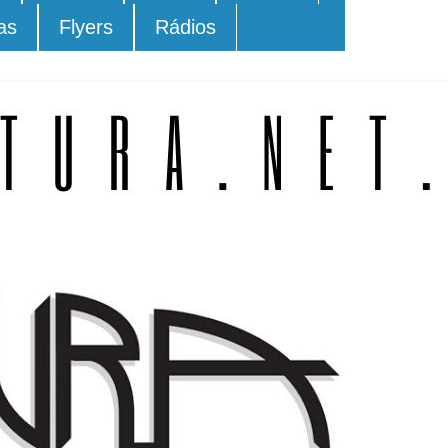
as
Flyers
Rádios