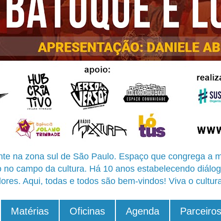
te na zona sul de São Paulo. Espaço que congrega a m
o no campo da cultura. Há 10 anos estabelecendo diálog
ores. Aqui, todas e todos são bem-vindos! Viva o cultur
Matérias
Oficinas
Agenda
Parceiro