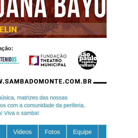
úsica, matrizes das nossas
os com a comunidade da periferia,
a! Viva o samba!
s
Videos
Fotos
Equipe