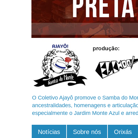
O Coletivo Ajayô promove o Samba do Mon
ancestralidades, homenagens e articulaçã
especialmente o Jardim Monte Azul e arred
Notícias
Sobre nós
Orixás