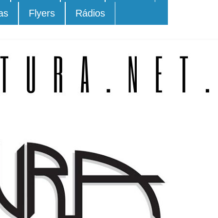
as
Flyers
Rádios