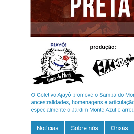
O Coletivo Ajayô promove o Samba do Mon
ancestralidades, homenagens e articulaçã
especialmente o Jardim Monte Azul e arred
Notícias
Sobre nós
Orixás