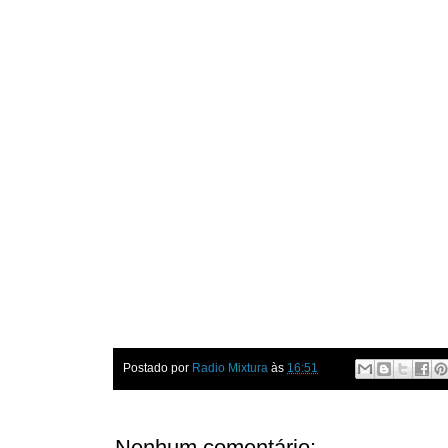
Postado por
Radio Mixtura
às
16:51
Nenhum comentário: