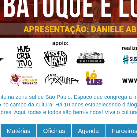
te na zona sul de São Paulo. Espaço que congrega a m
o no campo da cultura. Há 10 anos estabelecendo diálog
ores. Aqui, todas e todos são bem-vindos! Viva o cultur
Matérias
Oficinas
Agenda
Parceiro