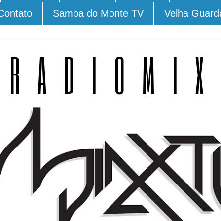
Contato
Samba do Monte TV
Velha Guard