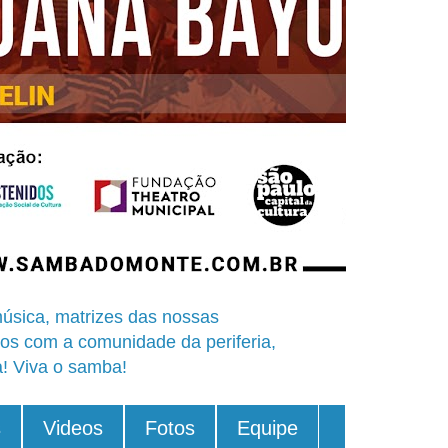
úsica, matrizes das nossas
os com a comunidade da periferia,
a! Viva o samba!
s
Videos
Fotos
Equipe