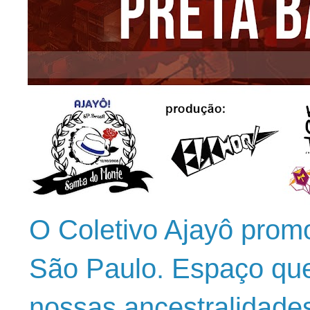
O Coletivo Ajayô prom
São Paulo. Espaço que
nossas ancestralidade