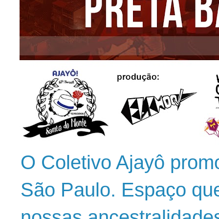
O Coletivo Ajayô prom
São Paulo. Espaço que
nossas ancestralidade