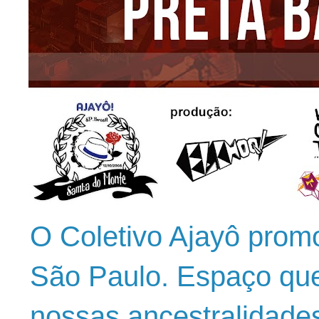
O Coletivo Ajayô prom
São Paulo. Espaço que
nossas ancestralidade