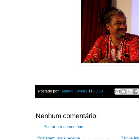
Postado por
Fabiano Oliveira
às
08:53
Nenhum comentário:
Postar um comentário
Postagem mais recente
Página inic