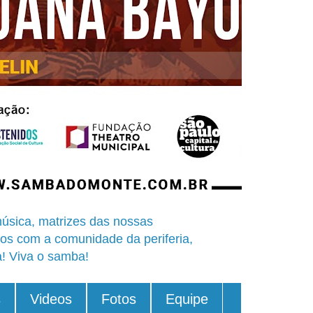
úsica, matrizes das nossas
os com a comunidade da periferia,
a! Viva o samba!
s
Videos
Fotos
Equipe