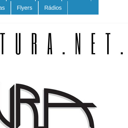
as
Flyers
Rádios