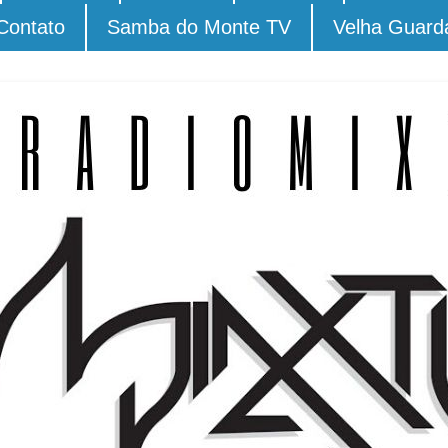
Contato
Samba do Monte TV
Velha Guard