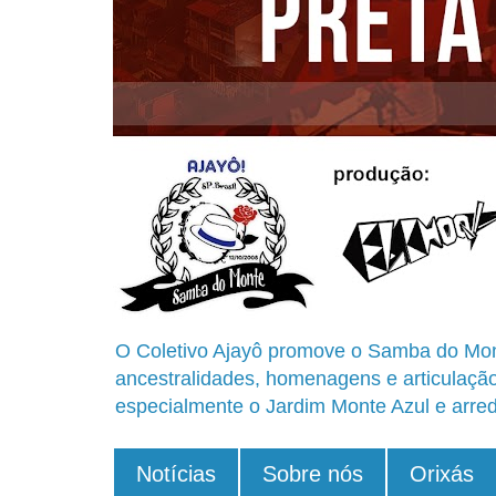
O Coletivo Ajayô promove o Samba do Mon
ancestralidades, homenagens e articulaçã
especialmente o Jardim Monte Azul e arred
Notícias
Sobre nós
Orixás