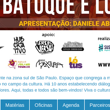
te na zona sul de São Paulo. Espaço que congrega a m
o no campo da cultura. Há 10 anos estabelecendo diálog
ores. Aqui, todas e todos são bem-vindos! Viva o cultur
Matérias
Oficinas
Agenda
Parceiro