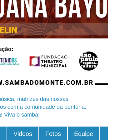
úsica, matrizes das nossas
os com a comunidade da periferia,
a! Viva o samba!
s
Videos
Fotos
Equipe