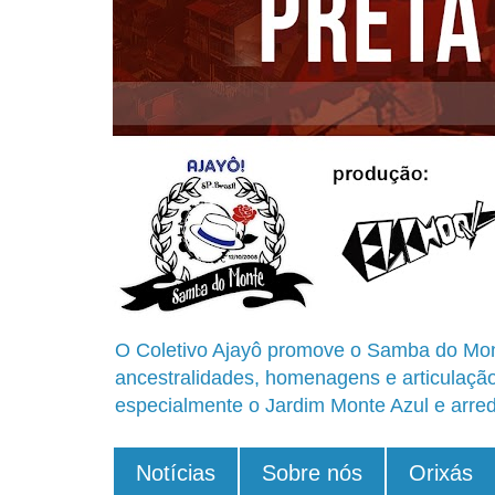
O Coletivo Ajayô promove o Samba do Mon
ancestralidades, homenagens e articulaçã
especialmente o Jardim Monte Azul e arred
Notícias
Sobre nós
Orixás