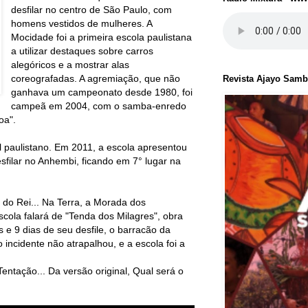
desfilar no centro de São Paulo, com
homens vestidos de mulheres. A
Mocidade foi a primeira escola paulistana
a utilizar destaques sobre carros
alegóricos e a mostrar alas
coreografadas. A agremiação, que não
Revista Ajayo Sam
ganhava um campeonato desde 1980, foi
campeã em 2004, com o samba-enredo
oa".
 paulistano. Em 2011, a escola apresentou
esfilar no Anhembi, ficando em 7° lugar na
do Rei... Na Terra, a Morada dos
cola falará de "Tenda dos Milagres", obra
e 9 dias de seu desfile, o barracão da
ncidente não atrapalhou, e a escola foi a
ntação... Da versão original, Qual será o