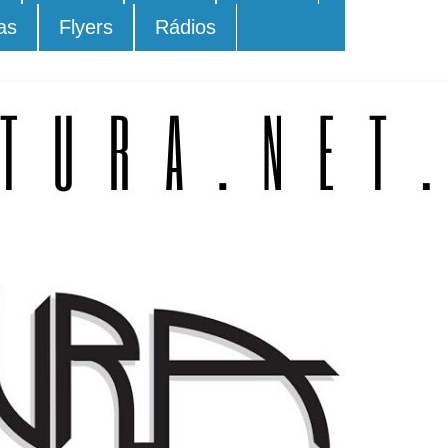
as
Flyers
Rádios