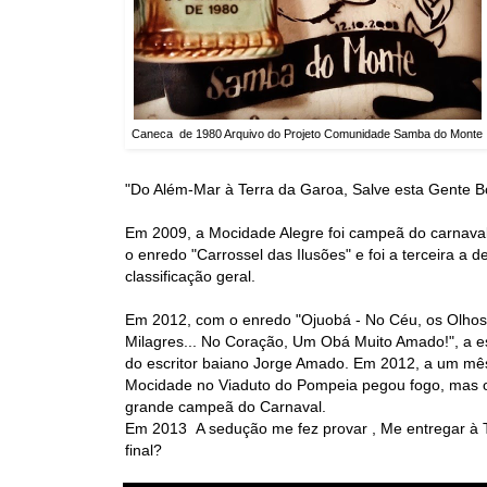
Caneca de 1980 Arquivo do Projeto Comunidade Samba do Monte
"Do Além-Mar à Terra da Garoa, Salve esta Gente B
Em 2009, a Mocidade Alegre foi campeã do carnaval
o enredo "Carrossel das Ilusões" e foi a terceira a d
classificação geral.
Em 2012, com o enredo "Ojuobá - No Céu, os Olhos 
Milagres... No Coração, Um Obá Muito Amado!", a es
do escritor baiano Jorge Amado. Em 2012, a um mês 
Mocidade no Viaduto do Pompeia pegou fogo, mas o i
grande campeã do Carnaval.
Em 2013 A sedução me fez provar , Me entregar à Te
final?