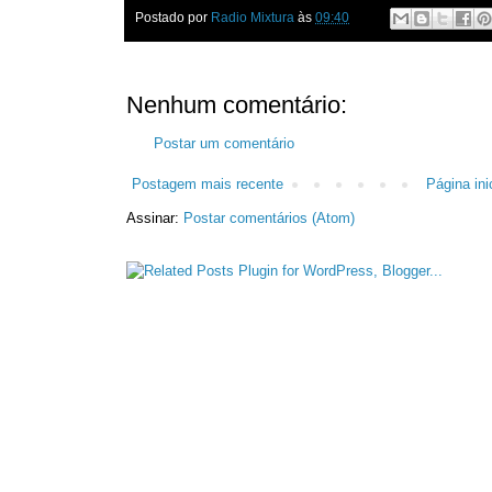
Postado por
Radio Mixtura
às
09:40
Nenhum comentário:
Postar um comentário
Postagem mais recente
Página inic
Assinar:
Postar comentários (Atom)