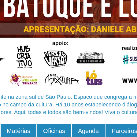
te na zona sul de São Paulo. Espaço que congrega a m
o no campo da cultura. Há 10 anos estabelecendo diálog
ores. Aqui, todas e todos são bem-vindos! Viva o cultur
Matérias
Oficinas
Agenda
Parceiro