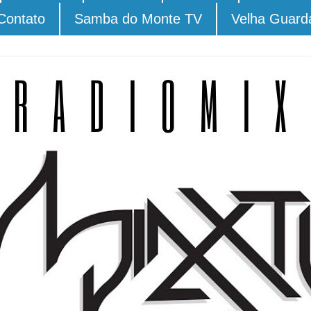
Contato
Samba do Monte TV
Velha Guard