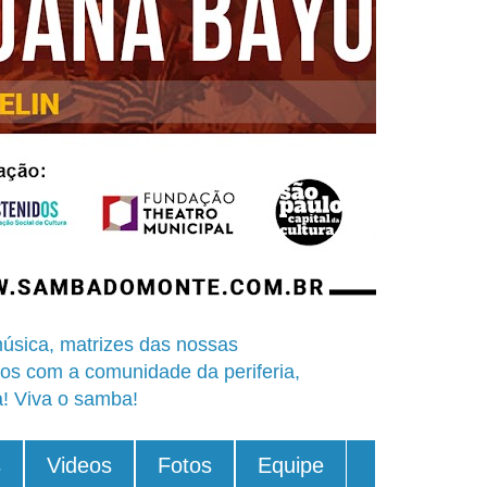
úsica, matrizes das nossas
os com a comunidade da periferia,
a! Viva o samba!
s
Videos
Fotos
Equipe