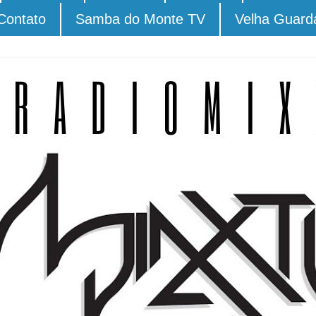
Contato
Samba do Monte TV
Velha Guard