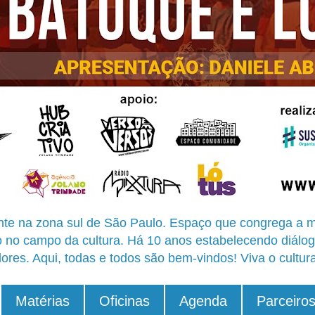
te na zona sul de São Paulo. Espaço que congrega a m
o no campo da cultura. Há 10 anos estabelecendo diálog
ores. Aqui, todas e todos são bem-vindos! Viva o cultur
Matérias
Oficinas
Agenda
Parceiro