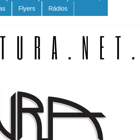
as
Flyers
Rádios