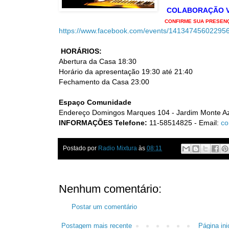
COLABORAÇÃO V
CONFIRME SUA PRESENÇ
https://www.facebook.com/events/141347456022956
HORÁRIOS:
Abertura da Casa 18:30
Horário da apresentação 19:30 até 21:40
Fechamento da Casa 23:00
Espaço Comunidade
Endereço Domingos Marques 104 - Jardim Monte Az
INFORMAÇÕES
Telefone:
11-58514825 - Email:
co
Postado por
Radio Mixtura
às
08:11
Nenhum comentário:
Postar um comentário
Postagem mais recente
Página inic