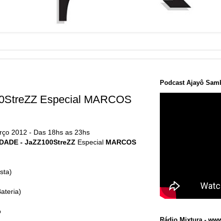
Podcast Ajayô Samb
00StreZZ Especial MARCOS
rço 2012 - Das 18hs as 23hs
ADE - JaZZ100StreZZ
Especial
MARCOS
sta)
ateria)
o
Rádio Mixtura - www