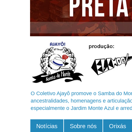
O Coletivo Ajayô promove o Samba do Mon
ancestralidades, homenagens e articulaçã
especialmente o Jardim Monte Azul e arred
Notícias
Sobre nós
Orixás