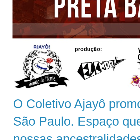
O Coletivo Ajayô prom
São Paulo. Espaço que
nossas ancestralidade