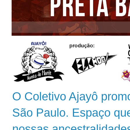
O Coletivo Ajayô prom
São Paulo. Espaço que
nossas ancestralidade