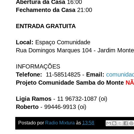
Abertura da Casa
16:00
Fechamento da Casa
21:00
ENTRADA GRATUITA
Local:
Espaço Comunidade
Rua Domingos Marques 104 - Jardim Monte 
INFORMAÇÕES
Telefone:
11-58514825 -
Email:
comunida
Projeto Comunidade Samba do Monte
NÃ
Ligia Ramos
- 11 96732-1087 (oi)
Roberto
- 99446-9913 (oi)
Postado por
Radio Mixtura
às
13:58