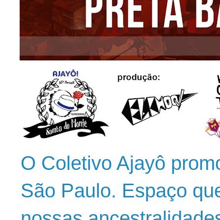
O Coletivo Ajayô prom
São Paulo. Espaço que
nossas ancestralidade