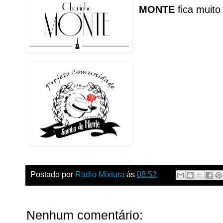
MONTE
fica muito 
Postado por
Radio Mixtura
às
08:52
Nenhum comentário: