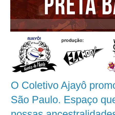
O Coletivo Ajayô prom
São Paulo. Espaço que
nossas ancestralidade