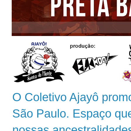
O Coletivo Ajayô prom
São Paulo. Espaço que
nossas ancestralidade