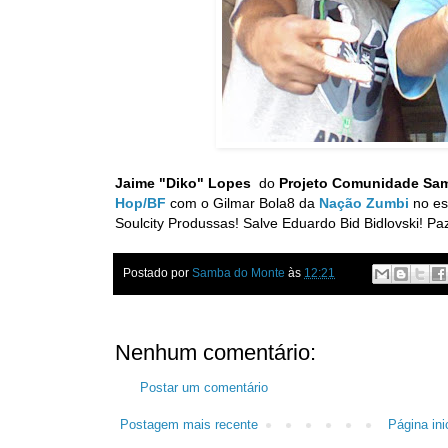
Jaime "Diko" Lopes
do
Projeto Comunidade Sa
Hop/BF
com o Gilmar Bola8 da
Nação Zumbi
no es
Soulcity Produssas! Salve Eduardo Bid Bidlovski! Pa
Postado por
Samba do Monte
às
12:21
Nenhum comentário:
Postar um comentário
Postagem mais recente
Página inic