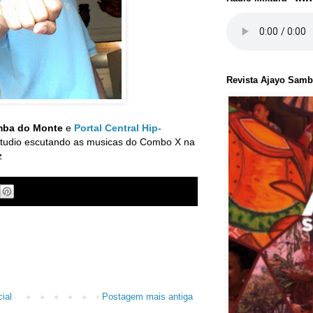
Revista Ajayo Sam
mba do Monte
e
Portal Central Hip-
tudio escutando as musicas do Combo X na
z
ial
Postagem mais antiga