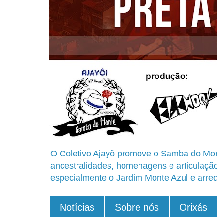
O Coletivo Ajayô promove o Samba do Mon
ancestralidades, homenagens e articulaçã
especialmente o Jardim Monte Azul e arred
Notícias
Sobre nós
Orixás