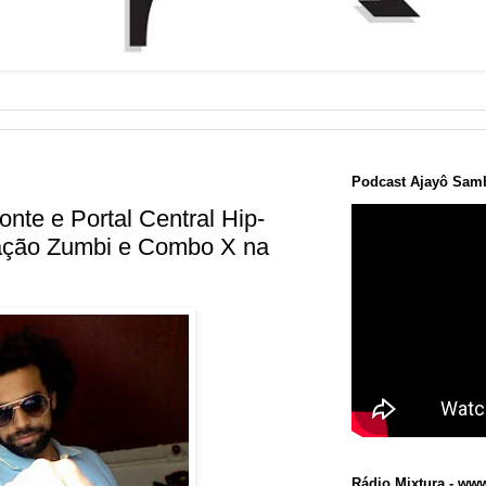
Podcast Ajayô Samb
te e Portal Central Hip-
ação Zumbi e Combo X na
Rádio Mixtura - www