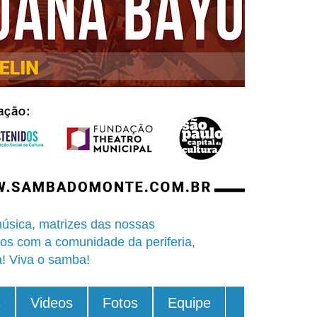
úsica, matrizes das nossas
os com a comunidade da periferia,
a! Viva o samba!
s
Videos
Fotos
Equipe