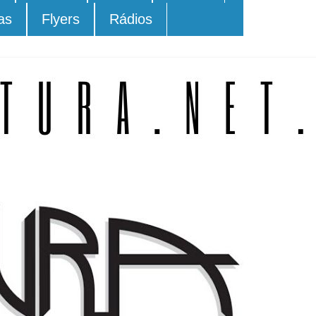
as
Flyers
Rádios