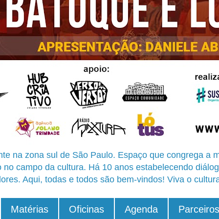
te na zona sul de São Paulo. Espaço que congrega a m
o no campo da cultura. Há 10 anos estabelecendo diálog
ores. Aqui, todas e todos são bem-vindos! Viva o cultur
Matérias
Oficinas
Agenda
Parceiro