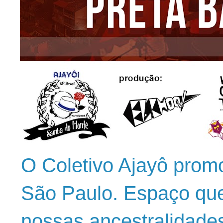
O Coletivo Ajayô prom
São Paulo. Espaço que
nossas ancestralidade