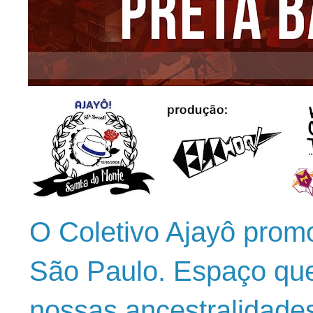
O Coletivo Ajayô prom
São Paulo. Espaço que
nossas ancestralidade