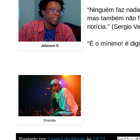
“Ninguém faz nad
mas também não fi
notícia.” (Sergio V
“É o mínimo! é dig
Jeferson D
Emicida
Postado por
Samba do Monte
às
19:22