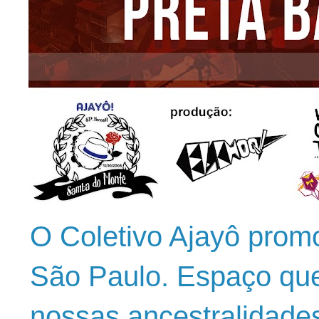
O Coletivo Ajayô prom
São Paulo. Espaço que
nossas ancestralidade