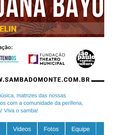
úsica, matrizes das nossas
os com a comunidade da periferia,
a! Viva o samba!
s
Videos
Fotos
Equipe