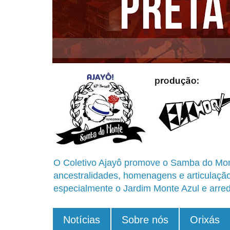
O Coletivo Ajayô promove o Samba do Mon
ancestralidades, homenagens e articulaçã
especialmente o Jardim Monte Azul e arred
Notícias
Sobre nós
Orixás