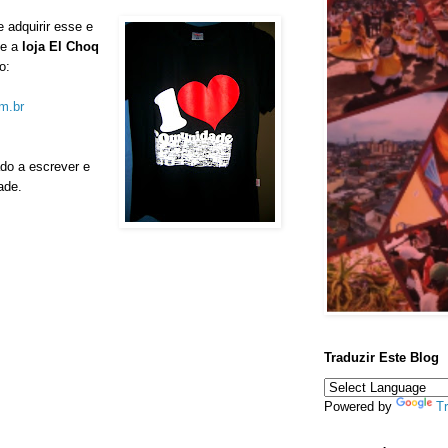
adquirir esse e
ue a
loja El Choq
o:
om.br
ado a escrever e
ade.
Traduzir Este Blog
Powered by
Tr