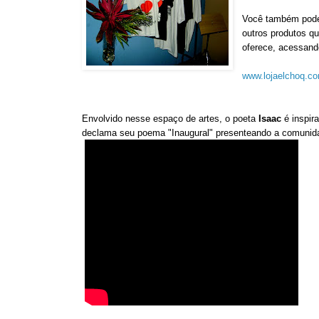
Você também pode 
outros produtos q
oferece, acessand
www.lojaelchoq.c
Envolvido nesse espaço de artes, o poeta
Isaac
é inspir
declama seu poema "Inaugural" presenteando a comunid