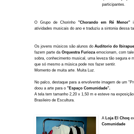
participantes
.
O Grupo de Chorinho
"Chorando em Ré Menor"
i
atividades musicais do ano e traduziu a sintonia dessa ta
Os jovens músicos são alunos do
Auditorio do Ibirapu
fazem parte da
Orquestra Furioza
emocionam, com tale
sobra, conhecimento musical, uma leveza tão segura e 
que só mesmo a música pode nos fazer sentir.
Momento de muita arte. Muita Luz.
No palco, destaque para a envolvente imagem de um "Pret
doou a arte para o
"Espaço Comunidade".
A tela tem tamanho 2,20 x 1,50 m e esteve na exposiçã
Brasileiro de Escultura.
A
Loja El Choq
e
Comunidade