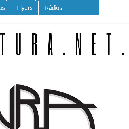
as
Flyers
Rádios