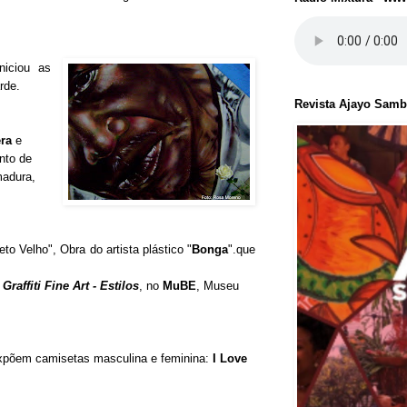
niciou as
rde.
Revista Ajayo Sam
era
e
nto de
madura,
o Velho", Obra do artista plástico "
Bonga
".que
o
Graffiti Fine Art - Estilos
, no
MuBE
, Museu
xpõem camisetas masculina e feminina:
I Love