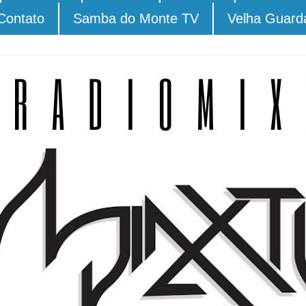
Contato
Samba do Monte TV
Velha Guard