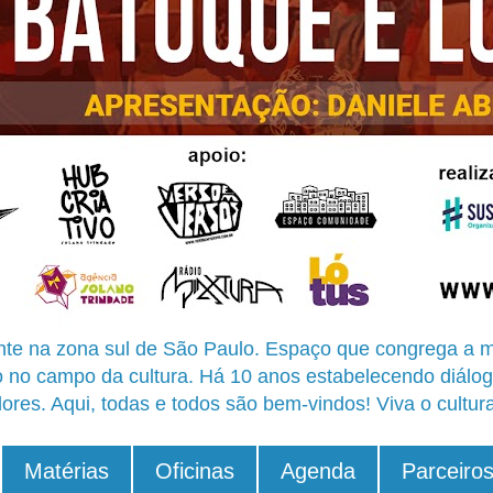
te na zona sul de São Paulo. Espaço que congrega a m
o no campo da cultura. Há 10 anos estabelecendo diálog
ores. Aqui, todas e todos são bem-vindos! Viva o cultur
Matérias
Oficinas
Agenda
Parceiro