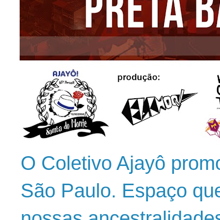
O Coletivo Ajayô prom
São Paulo. Espaço que
nossas ancestralidade