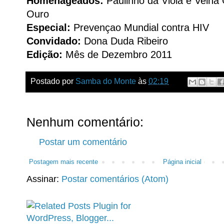
Homenageados:
Paulinho da Viola e Velha
Ouro
Especial:
Prevençao Mundial contra HIV
Convidado:
Dona Duda Ribeiro
Edição:
Mês de Dezembro 2011
Postado por
Samba do Monte
às
02:19
Nenhum comentário:
Postar um comentário
Postagem mais recente
Página inicial
Assinar:
Postar comentários (Atom)