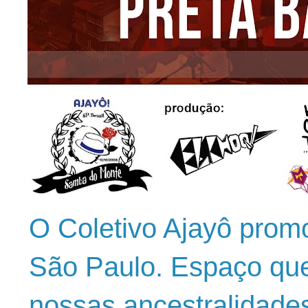
O Coletivo Ajayô prom
São Paulo. Espaço que
nossas ancestralidade