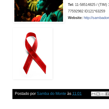
Tel:
11-58514825 / (TIM)
77592982 ID121*63259
Website:
http://sambado
Postado por
Samba do Monte
às
11:01