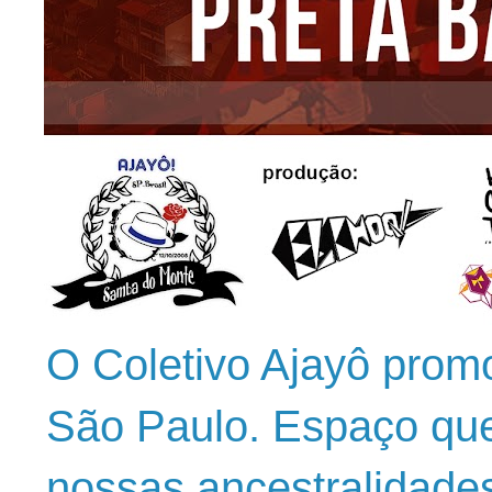
O Coletivo Ajayô prom
São Paulo. Espaço que
nossas ancestralidade