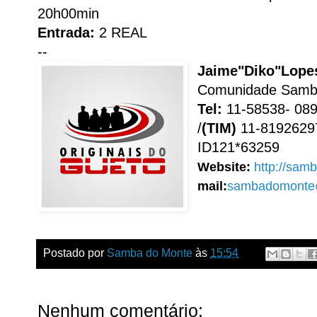
20h00min
Entrada:
2 REAL
--
Jaime"Diko"Lop
Comunidade Samb
Tel:
11-58538- 089
/
(TIM)
11-8192629
ID121*63259
Website:
http://sam
mail:
sambadomonte
Postado por
Samba do Monte
às
15:54
Nenhum comentário: