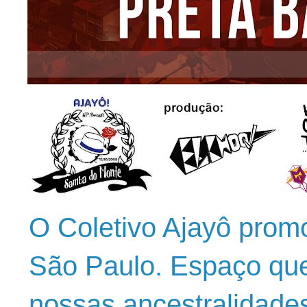
O Coletivo Ajayô prom
São Paulo. Espaço que
nossas ancestralidade