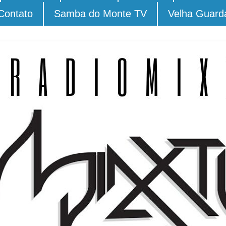
Contato
Samba do Monte TV
Velha Guard