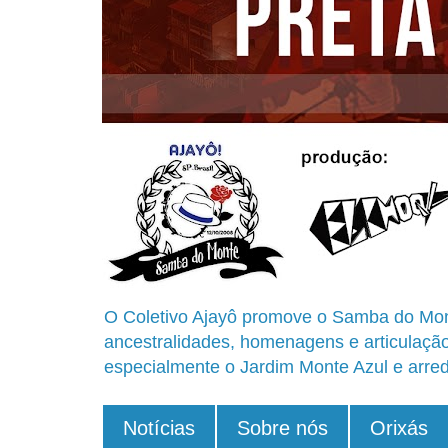
O Coletivo Ajayô promove o Samba do Mon
ancestralidades, homenagens e articulaçã
especialmente o Jardim Monte Azul e arred
Notícias
Sobre nós
Orixás