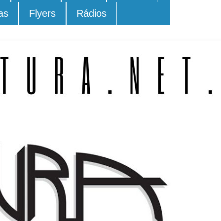
as
Flyers
Rádios