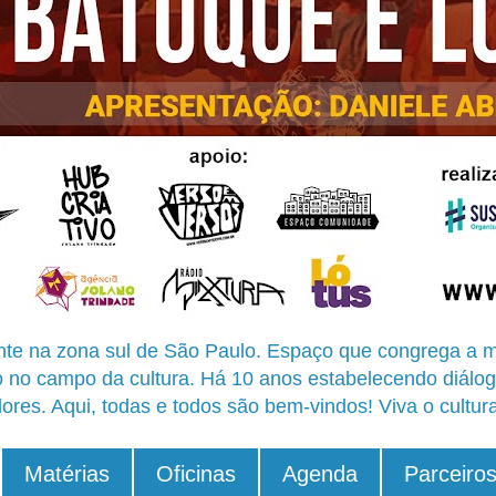
te na zona sul de São Paulo. Espaço que congrega a m
o no campo da cultura. Há 10 anos estabelecendo diálog
ores. Aqui, todas e todos são bem-vindos! Viva o cultur
Matérias
Oficinas
Agenda
Parceiro