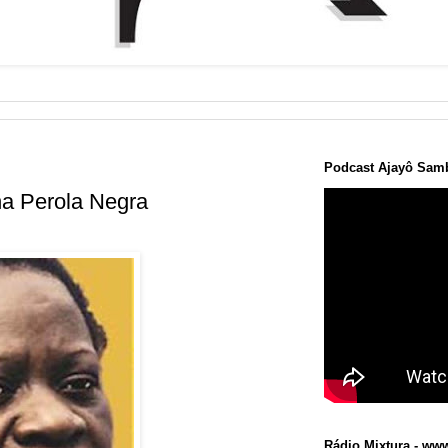
Podcast Ajayô Samb
ina Perola Negra
Rádio Mixtura - www