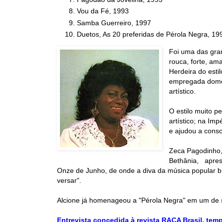
Vou da Fé, 1993
Samba Guerreiro, 1997
Duetos, As 20 preferidas de Pérola Negra, 19
Foi uma das gr
rouca, forte, am
Herdeira do esti
empregada domés
artístico.
O estilo muito p
artístico; na Im
e ajudou a cons
Zeca Pagodinho,
Bethânia, apres
Onze de Junho, de onde a diva da música popular bra
versar".
Alcione já homenageou a "Pérola Negra" em um de s
Entrevista concedida à revista RAÇA Brasil, tem