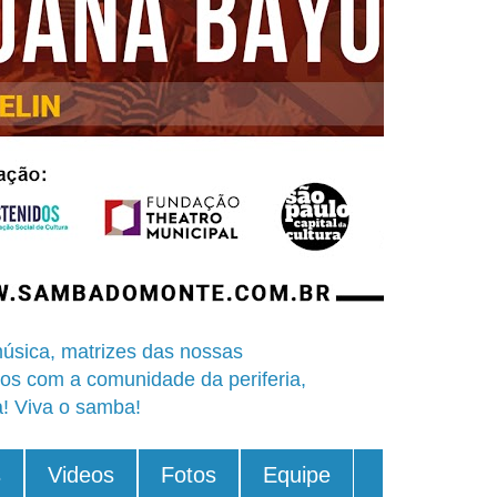
úsica, matrizes das nossas
os com a comunidade da periferia,
a! Viva o samba!
s
Videos
Fotos
Equipe