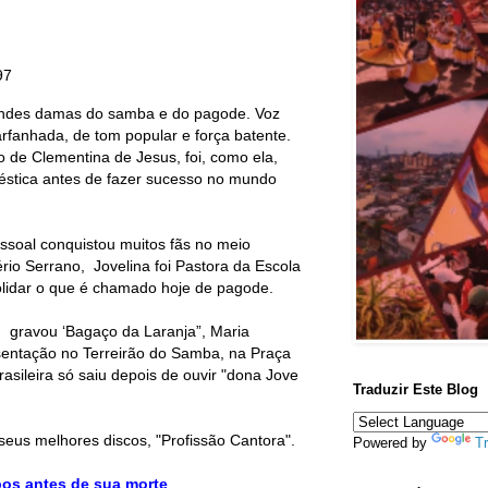
97
andes damas do samba e do pagode. Voz
arfanhada, de tom popular e força batente.
lo de Clementina de Jesus, foi, como ela,
tica antes de fazer sucesso no mundo
essoal conquistou muitos fãs no meio
pério Serrano, Jovelina foi Pastora da Escola
olidar o que é chamado hoje de pagode.
 gravou ‘Bagaço da Laranja”, Maria
entação no Terreirão do Samba, na Praça
sileira só saiu depois de ouvir "dona Jove
Traduzir Este Blog
eus melhores discos, "Profissão Cantora".
Powered by
Tr
pos antes de sua morte