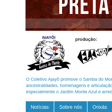
O Coletivo Ajayô promove o Samba do Mon
ancestralidades, homenagens e articulaçã
especialmente o Jardim Monte Azul e arred
Notícias
Sobre nós
Orixás