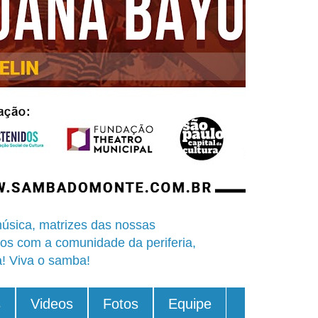
úsica, matrizes das nossas
os com a comunidade da periferia,
a! Viva o samba!
s
Videos
Fotos
Equipe