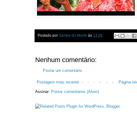
Postado por
Samba do Monte
às
13:28
Nenhum comentário:
Postar um comentário
Postagem mais recente
Página inic
Assinar:
Postar comentários (Atom)