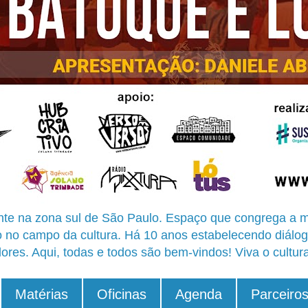
te na zona sul de São Paulo. Espaço que congrega a m
o no campo da cultura. Há 10 anos estabelecendo diálog
ores. Aqui, todas e todos são bem-vindos! Viva o cultur
Matérias
Oficinas
Agenda
Parceiro