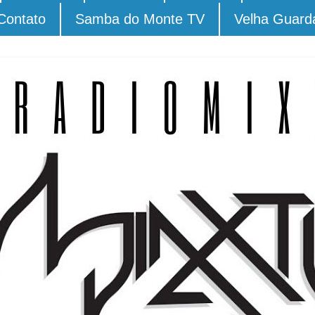
Contato
Samba do Monte TV
Velha Guard