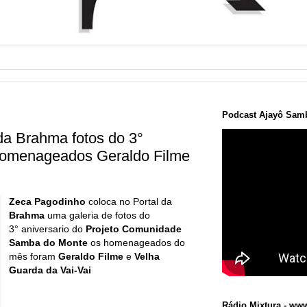
Podcast Ajayô Samb
da Brahma fotos do 3°
homenageados Geraldo Filme
Zeca Pagodinho
coloca no Portal da
Brahma
uma galeria de fotos do
3° aniversario do
Projeto Comunidade
Samba do Monte
os homenageados do
mês foram
Geraldo Filme
e
Velha
Guarda da Vai-Vai
Rádio Mixtura - www