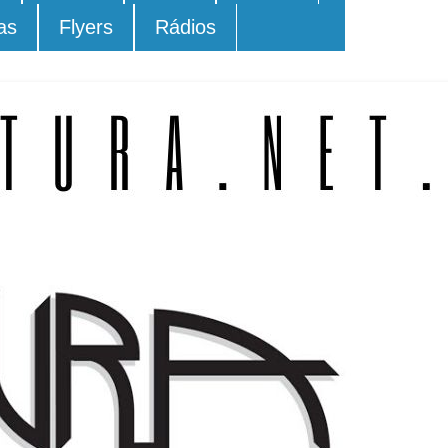
as
Flyers
Rádios