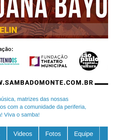
úsica, matrizes das nossas
os com a comunidade da periferia,
a! Viva o samba!
s
Videos
Fotos
Equipe