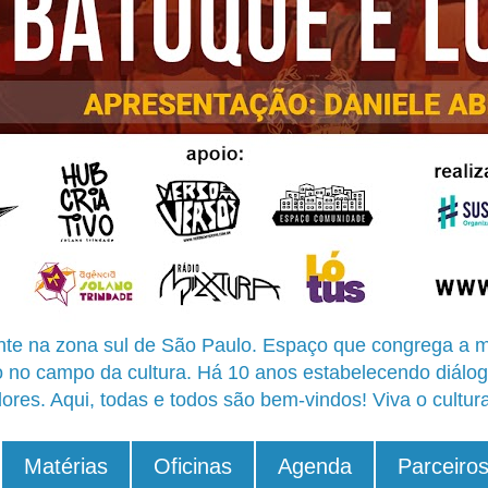
te na zona sul de São Paulo. Espaço que congrega a m
o no campo da cultura. Há 10 anos estabelecendo diálog
ores. Aqui, todas e todos são bem-vindos! Viva o cultur
Matérias
Oficinas
Agenda
Parceiro