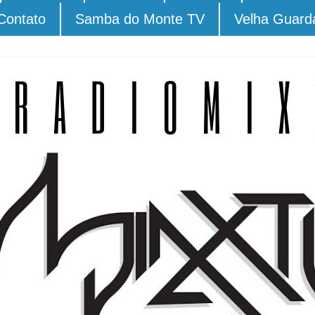
Contato
Samba do Monte TV
Velha Guard