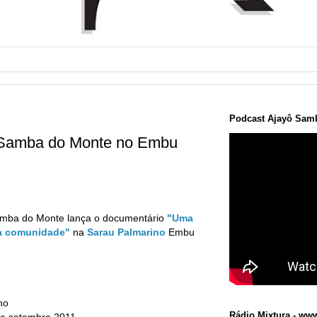
Podcast Ajayô Samb
 Samba do Monte no Embu
mba do Monte lança o documentário
"Uma
a comunidade"
na
Sarau Palmarino
Embu
no
Rádio Mixtura - www