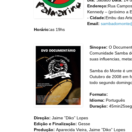
Dia:
Sabado
Data:
24 d
Endereço:
Rua Campos S
Kennedy – (próximo a E
-
Cidade:
Embu das Arte
Email:
sambadomonte@
Horário:
as 19hs
Sinopse:
O Documentár
Comunidade Samba do 
suas influencias, meta
Samba do Monte é um p
Outubro de 2008 em f
todo segundo domingo 
Formato:
Idioma:
Português
Duração:
45min25se
Direção:
Jaime ”Diko” Lopes
Edição e Finalização:
Gesse
Produção:
Aparecida Vieira, Jaime ”Diko” Lopes