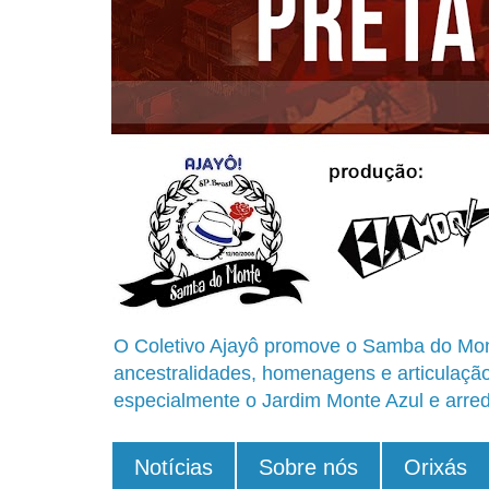
O Coletivo Ajayô promove o Samba do Mon
ancestralidades, homenagens e articulaçã
especialmente o Jardim Monte Azul e arred
Notícias
Sobre nós
Orixás