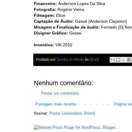
Financeiro:
Anderson Lopes Da Silva
Fotografia:
Rogério Vieira
Filmagem:
Elton
Captação de Áudio:
Gessé (Anderson Clayeton)
Mixagem e Finalização de áudio:
Fernado (Dj Na
Disigner Gráfico:
Gesse
Incentivo:
VAI 2010
Postado por
Samba do Monte
às
05:43
Nenhum comentário:
Postar um comentário
Postagem mais recente
Página inic
Assinar:
Postar comentários (Atom)