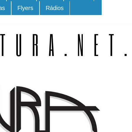
as
Flyers
Rádios