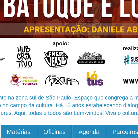
te na zona sul de São Paulo. Espaço que congrega a m
o no campo da cultura. Há 10 anos estabelecendo diálog
ores. Aqui, todas e todos são bem-vindos! Viva o cultur
Matérias
Oficinas
Agenda
Parceiro