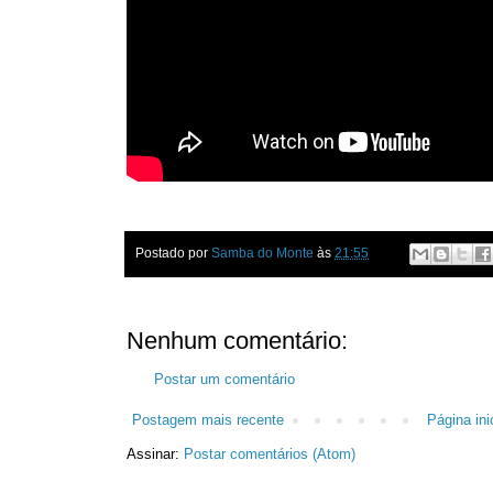
Postado por
Samba do Monte
às
21:55
Nenhum comentário:
Postar um comentário
Postagem mais recente
Página inic
Assinar:
Postar comentários (Atom)