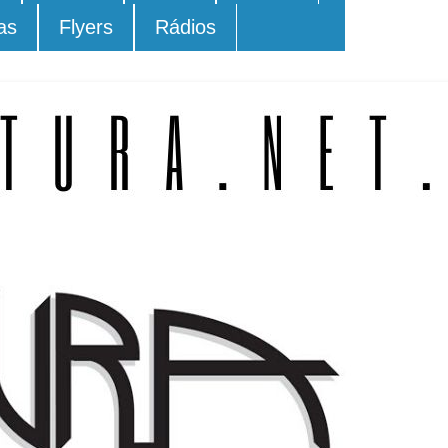
as
Flyers
Rádios