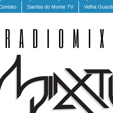
Contato
Samba do Monte TV
Velha Guard