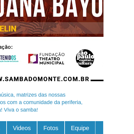
úsica, matrizes das nossas
os com a comunidade da periferia,
a! Viva o samba!
s
Videos
Fotos
Equipe