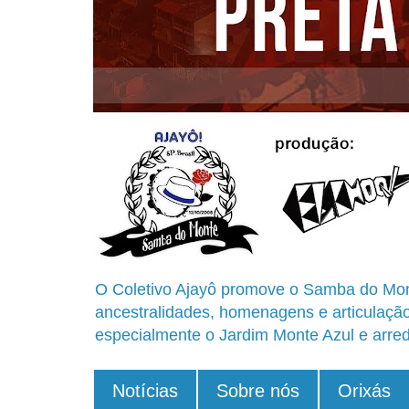
O Coletivo Ajayô promove o Samba do Mon
ancestralidades, homenagens e articulaçã
especialmente o Jardim Monte Azul e arred
Notícias
Sobre nós
Orixás